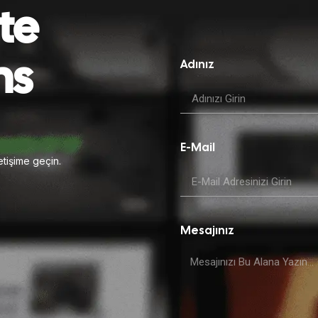
te
ns
Adınız
E-Mail
etişime geçin.
Mesajınız