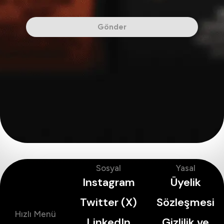
Gönder
Sosyal
Yasal
Instagram
Üyelik
Twitter (X)
Sözleşmesi
Hızlı Menü
LinkedIn
Gizlilik ve